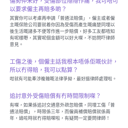
傷勢仲未好，受傷部位隱隱作痛，我可唔可
以要求僱主再賠多啲？
其實你可以考慮再申請「普通法賠償」，僱主或者僱
主嘅保險公司要就着你因為受傷而產生嘅痛楚同埋以
後生活嘅諸多不便等作進一步賠償，好多工友都唔知
有呢樣嘢，其實呢個金額可以好大㗎，不妨問吓律師
意見。
工傷之後，個僱主話我根本唔係佢嘅伙計，
所以冇得賠，我可以點算？
咁就有可能牽涉複雜嘅法律爭拗，最好搵律師處理啦。
追討意外受傷賠償有冇時間限制㗎？
有㗎，如果係追討交通意外疏忽賠償，同埋工傷「普
通法賠償」，時限係三年，而僱員補償賠償就係兩
年，過咗時就冇得賠㗎啦，有疑問一定要問律師！