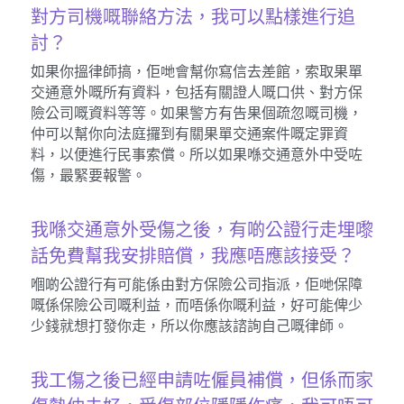
對方司機嘅聯絡方法，我可以點樣進行追
討？
如果你搵律師搞，佢哋會幫你寫信去差館，索取果單
交通意外嘅所有資料，包括有關證人嘅口供、對方保
險公司嘅資料等等。如果警方有告果個疏忽嘅司機，
仲可以幫你向法庭攞到有關果單交通案件嘅定罪資
料，以便進行民事索償。所以如果喺交通意外中受咗
傷，最緊要報警。
我喺交通意外受傷之後，有啲公證行走埋嚟
話免費幫我安排賠償，我應唔應該接受？
嗰啲公證行有可能係由對方保險公司指派，佢哋保障
嘅係保險公司嘅利益，而唔係你嘅利益，好可能俾少
少錢就想打發你走，所以你應該諮詢自己嘅律師。
我工傷之後已經申請咗僱員補償，但係而家