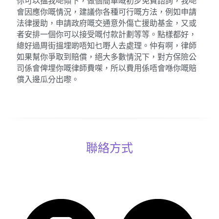
你可以搵我哋傾下，做個簡單嘅初步免費諮詢，我哋
會因應你嘅情況，建議你各種可行嘅方法，例如申請
法律援助，申請政府嘅交通意外傷亡援助基金，又或
者安排一個你可以接受嘅付款計劃等等。點樣都好，
總好過周街搵埋啲唔知乜嘢人去處理。仲有啊，律師
如果幫你爭取到賠償，絕大多數情況下，對方保險公
司係會俾埋你嘅律師費㗎，所以費用係唔會喺你嘅賠
償入邊瓜分出嚟。
聯絡方式