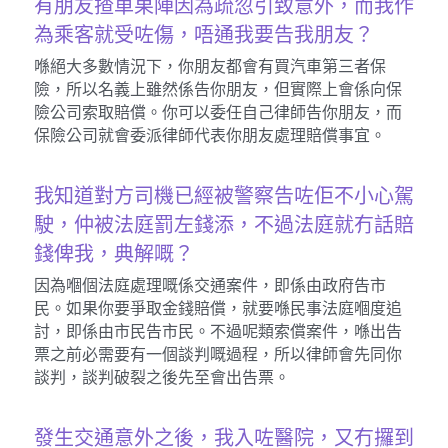
有朋友揸車果陣因為疏忽引致意外，而我作
為乘客就受咗傷，唔通我要告我朋友？
喺絕大多數情況下，你朋友都會有買汽車第三者保
險，所以名義上雖然係告你朋友，但實際上會係向保
險公司索取賠償。你可以委任自己律師告你朋友，而
保險公司就會委派律師代表你朋友處理賠償事宜。
我知道對方司機已經被警察告咗佢不小心駕
駛，仲被法庭罰左錢添，不過法庭就冇話賠
錢俾我，典解嘅？
因為嗰個法庭處理嘅係交通案件，即係由政府告市
民。如果你要爭取金錢賠償，就要喺民事法庭嗰度追
討，即係由市民告市民。不過呢類索償案件，喺出告
票之前必需要有一個談判嘅過程，所以律師會先同你
談判，談判破裂之後先至會出告票。
發生交通意外之後，我入咗醫院，又冇攞到