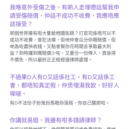
我喺意外受傷之後，有啲人走埋嚟話幫我申
請受傷賠償，仲話不成功不收費，我應唔應
該接受？
呢個世界邊有咁大隻蛤乸隨街跳？打官司係唔可以不
成功不收費，會犯法㗎，佢哋仲會瓜分你嘅賠償，佢
哋為咗盡快收錢，又點會幫你花時間去爭取最大利
益？到時攞到嘅賠償少咗，又要分一份俾人，真係得
不償失，所以最好正正經經搵律師處理。
不過果D人有D又話係社工，有D又話係工
會，都唔知真定假，仲煲埋湯我飲，好好人
㗎啵。
有D不法份子扮鬼扮馬𠱁你落搭，你自己醒爬啦。
你講就易姐，我邊有咁多錢請律師？